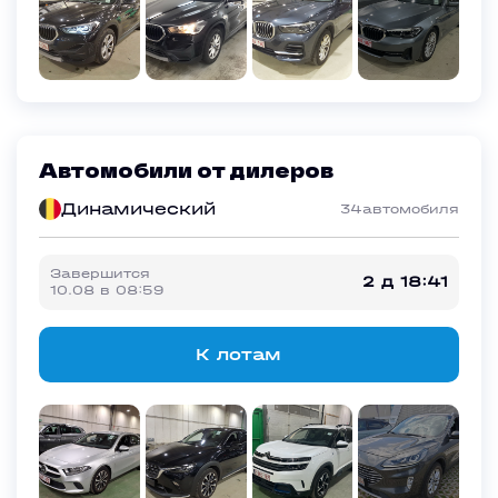
Автомобили от дилеров
Динамический
34
автомобиля
Завершится
2 д 18:41
10.08
в
08:59
К лотам