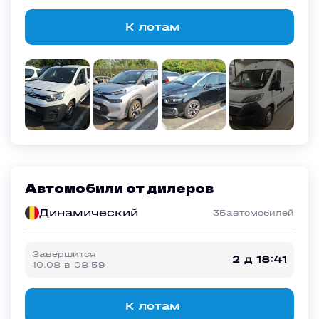
К лотам
Автомобили от дилеров
Динамический
35
автомобилей
Завершится
2 д 18:41
10.08
в
08:59
К лотам