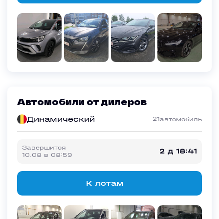
Автомобили от дилеров
Динамический
21
автомобиль
Завершится
2 д 18:41
10.08
в
08:59
К лотам