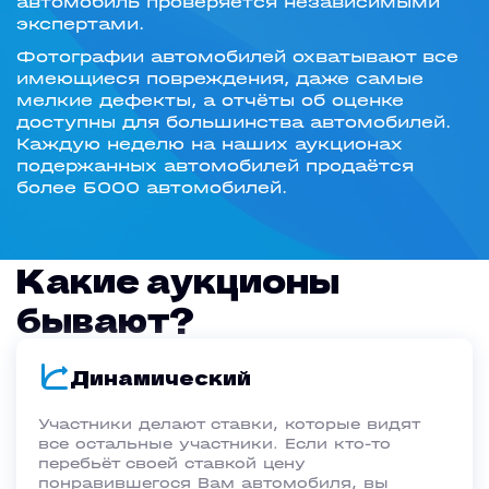
автомобиль проверяется независимыми
экспертами.
Фотографии автомобилей охватывают все
имеющиеся повреждения, даже самые
мелкие дефекты, а отчёты об оценке
доступны для большинства автомобилей.
Каждую неделю на наших аукционах
подержанных автомобилей продаётся
более 5000 автомобилей.
Какие аукционы
бывают?
Динамический
Участники делают ставки, которые видят
все остальные участники. Если кто-то
перебьёт своей ставкой цену
понравившегося Вам автомобиля, вы