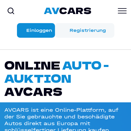
Einloggen
Registrierung
ONLINE
AUTO -
AUKTION
AVCARS
AVCARS ist eine Online-Plattform, auf
der Sie gebrauchte und beschädigte
Autos direkt aus Europa mit
schlüsselfertiger Lieferung kaufen